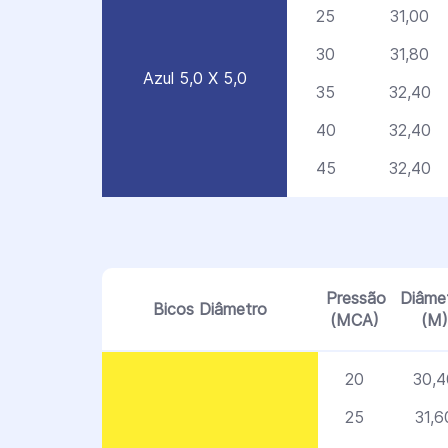
25
31,00
30
31,80
Azul 5,0 X 5,0
35
32,40
40
32,40
45
32,40
Pressão
Diâme
Bicos Diâmetro
(MCA)
(M)
20
30,4
25
31,6