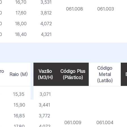
0
16,70
3,531
061.008
061.003
0
17,60
3,812
0
18,00
4,072
0
18,40
4,321
Código
ro
Vazão
Código Plus
Raio (M)
Metal
(M3/H)
(Plástico)
(Latão)
0
15,35
3,071
15,90
3,441
16,85
3,772
061.009
061.004
0
17,80
4,072