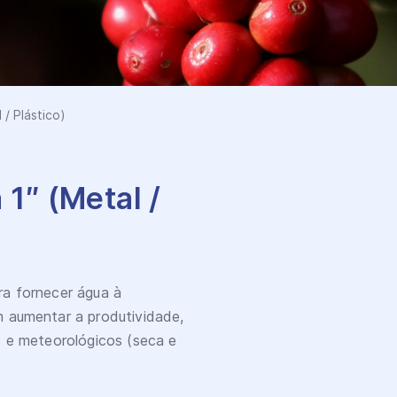
/ Plástico)
1″ (Metal /
ra fornecer água à
m aumentar a produtividade,
os e meteorológicos (seca e