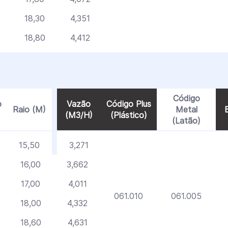
0
18,30
4,351
18,80
4,412
Código
o
Vazão
Código Plus
Raio (M)
Metal
(M3/H)
(Plástico)
(Latão)
15,50
3,271
16,00
3,662
17,00
4,011
061.010
061.005
18,00
4,332
18,60
4,631