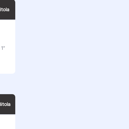
itola
1″
itola