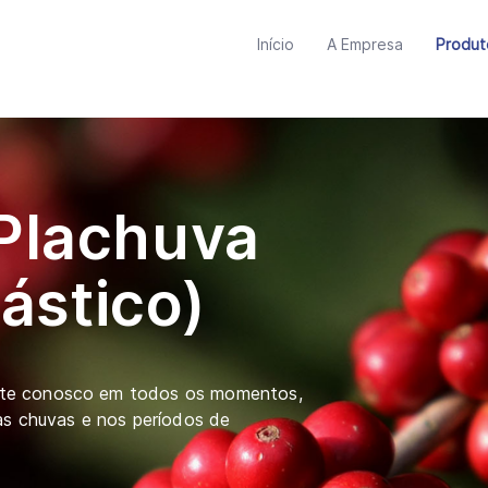
Início
A Empresa
Produ
Plachuva
lástico)
nte conosco em todos os momentos,
as chuvas e nos períodos de