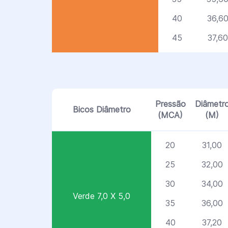
40
36,6
45
37,60
Pressão
Diâmetr
Bicos Diâmetro
(MCA)
(M)
20
31,00
25
32,00
30
34,00
Verde 7,0 X 5,0
35
36,00
40
37,20