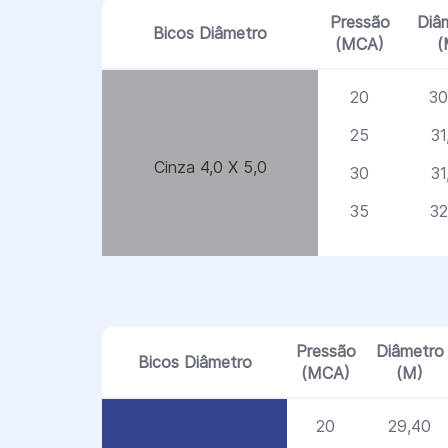
Pressão
Diâ
Bicos Diâmetro
(MCA)
(
20
30
25
31
Cinza 4,0 X 5,0
30
31
35
32
Pressão
Diâmetro
Bicos Diâmetro
(MCA)
(M)
20
29,40