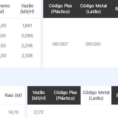
metro
Vazão
Código Plus
Código Metal
B
M)
(M3/H)
(Plástico)
(Latão)
,00
1,861
,00
2,086
061.007
061.001
,50
2,258
,00
2,328
Vazão
Código Plus
Código Metal
Raio (M)
B
(M3/H)
(Plástico)
(Latão)
14,70
2,172