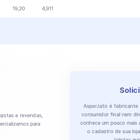
19,20
4,911
o
Solic
AsperJato é fabricante
consumidor final nem di
jistas e revendas,
conhece um pouco mais d
ercializamos para
o cadastro de sua loj
lojistas q