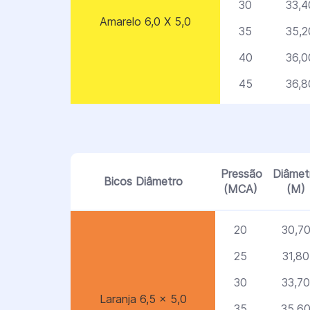
30
33,4
Amarelo 6,0 X 5,0
35
35,2
40
36,0
45
36,8
Pressão
Diâmet
Bicos Diâmetro
(MCA)
(M)
20
30,7
25
31,80
30
33,70
Laranja 6,5 x 5,0
35
35,6