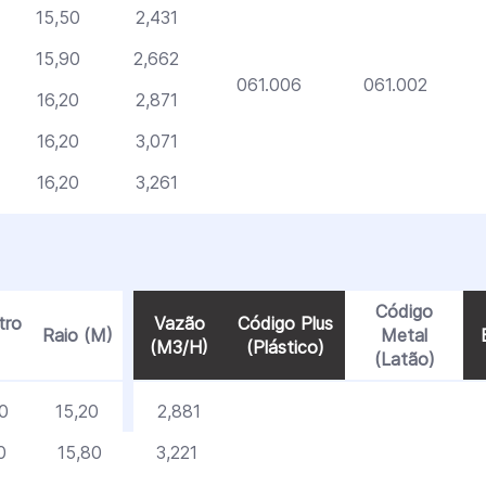
15,50
2,431
15,90
2,662
061.006
061.002
16,20
2,871
16,20
3,071
16,20
3,261
Código
tro
Vazão
Código Plus
Raio (M)
Metal
(M3/H)
(Plástico)
(Latão)
0
15,20
2,881
0
15,80
3,221