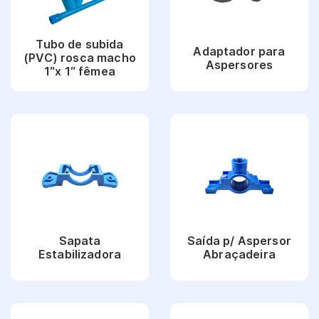
Tubo de subida
Adaptador para
(PVC) rosca macho
Aspersores
1″x 1″ fêmea
Ver Produto
Ver Produto
Sapata
Saída p/ Aspersor
Estabilizadora
Abraçadeira
Ver Produto
Ver Produto