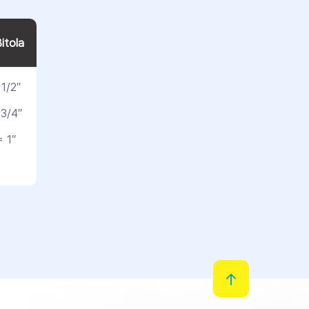
itola
1/2″
3/4″
 1″