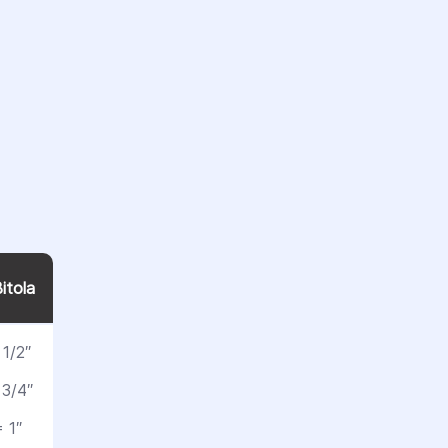
itola
1/2″
 3/4″
 1″