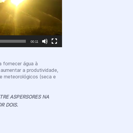
00:11
a fornecer água à
m aumentar a produtividade,
s e meteorológicos (seca e
ENTRE ASPERSORES NA
OR DOIS.