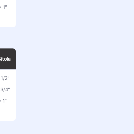
 1″
itola
1/2″
 3/4″
 1″