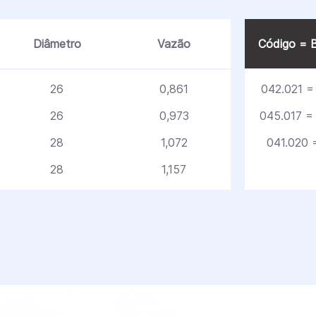
Diâmetro
Vazão
Código = B
26
0,861
042.021 = 
26
0,973
045.017 = 
28
1,072
041.020 =
28
1,157