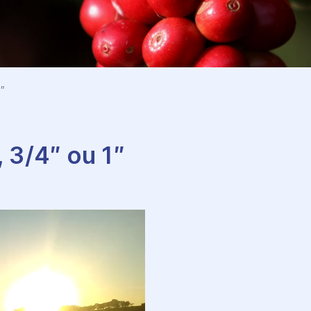
1″
 3/4″ ou 1″