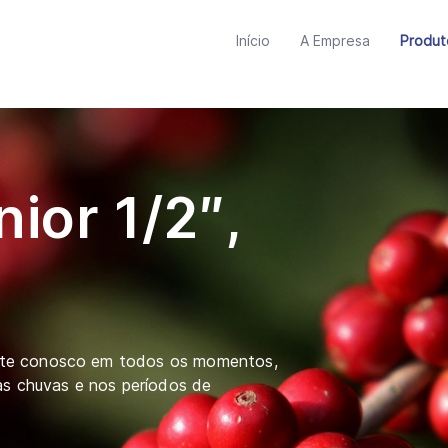
Início
A Empresa
Produ
ior 1/2″,
nte conosco em todos os momentos,
as chuvas e nos períodos de