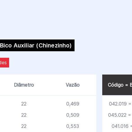
 Bico Auxiliar (Chinezinho)
des
Diâmetro
Vazão
Código = B
22
0,469
042.019 = 
22
0,509
045.022 =
22
0,553
041.016 =