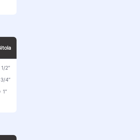
itola
1/2″
 3/4″
 1″