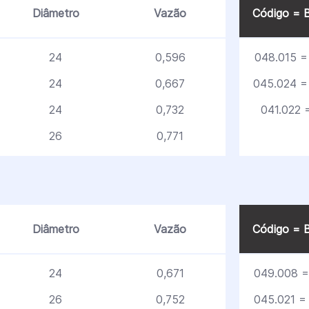
Diâmetro
Vazão
Código = B
24
0,596
048.015 = 
24
0,667
045.024 =
24
0,732
041.022 =
26
0,771
Diâmetro
Vazão
Código = B
24
0,671
049.008 =
26
0,752
045.021 = 